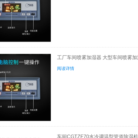
工厂车间喷雾加湿器 大型车间喷雾加
阅读详情
车间CGTZF70水冷调温型管道除湿