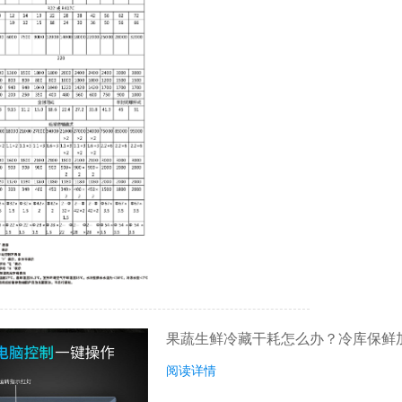
果蔬生鲜冷藏干耗怎么办？冷库保鲜
阅读详情