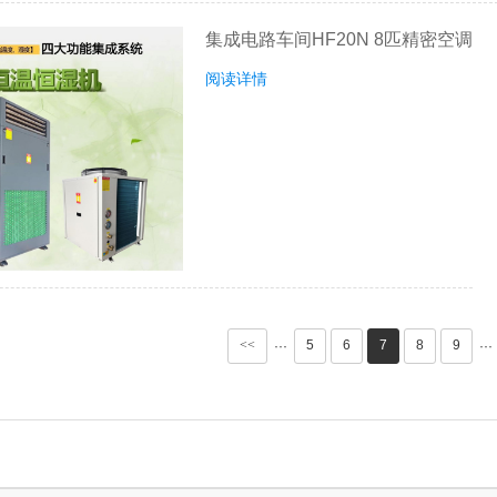
集成电路车间HF20N 8匹精密空调
阅读详情
<<
5
6
7
8
9
···
···