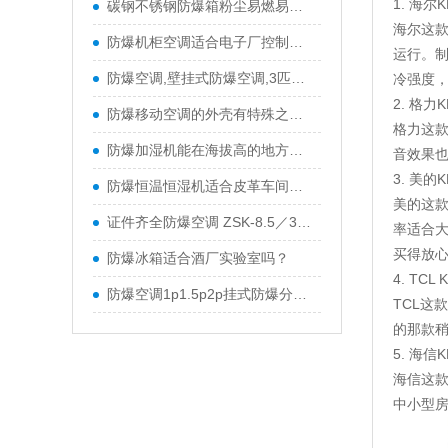
1. 海尔K
碳钢不锈钢防爆箱粉尘易燃易爆环境隔爆箱
海尔这款
防爆机柜空调适合电子厂控制柜吗？
运行。制
防爆空调,壁挂式防爆空调,3匹防爆空调,化工厂防爆空调
冷强度
2. 格力K
防爆移动空调的外壳有特殊之处？
格力这款
防爆加湿机能在海拔高的地方用吗？
音效果也
3. 美的K
防爆恒温恒湿机适合皮革车间吗？
美的这款
证件齐全防爆空调 ZSK-8.5／380防爆空调 特价促销中
率适合
买得放
防爆冰箱适合酒厂实验室吗？
4. TCL 
防爆空调1p1.5p2p挂式防爆分体空调防爆柜机
TCL这
的那款
5. 海信K
海信这款
中小型房