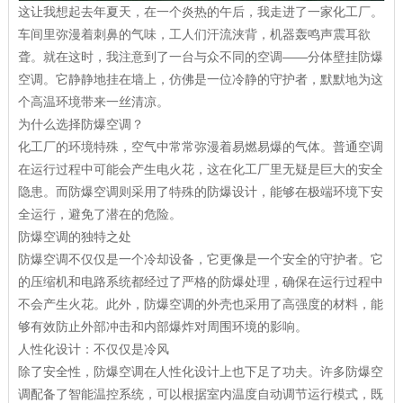
这让我想起去年夏天，在一个炎热的午后，我走进了一家化工厂。
车间里弥漫着刺鼻的气味，工人们汗流浃背，机器轰鸣声震耳欲
聋。就在这时，我注意到了一台与众不同的空调——分体壁挂防爆
空调。它静静地挂在墙上，仿佛是一位冷静的守护者，默默地为这
个高温环境带来一丝清凉。
为什么选择防爆空调？
化工厂的环境特殊，空气中常常弥漫着易燃易爆的气体。普通空调
在运行过程中可能会产生电火花，这在化工厂里无疑是巨大的安全
隐患。而防爆空调则采用了特殊的防爆设计，能够在极端环境下安
全运行，避免了潜在的危险。
防爆空调的独特之处
防爆空调不仅仅是一个冷却设备，它更像是一个安全的守护者。它
的压缩机和电路系统都经过了严格的防爆处理，确保在运行过程中
不会产生火花。此外，防爆空调的外壳也采用了高强度的材料，能
够有效防止外部冲击和内部爆炸对周围环境的影响。
人性化设计：不仅仅是冷风
除了安全性，防爆空调在人性化设计上也下足了功夫。许多防爆空
调配备了智能温控系统，可以根据室内温度自动调节运行模式，既