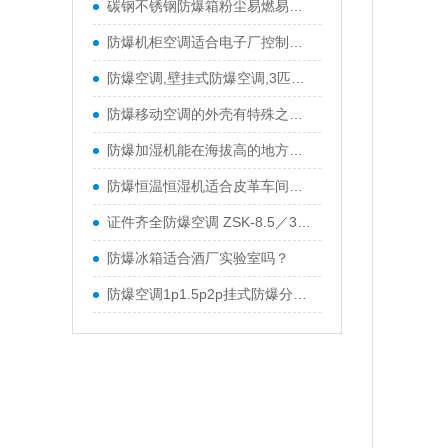
碳钢不锈钢防爆箱粉尘易燃易爆环境隔爆箱
防爆机柜空调适合电子厂控制柜吗？
防爆空调,壁挂式防爆空调,3匹防爆空调,化工厂防爆空调
防爆移动空调的外壳有特殊之处？
防爆加湿机能在海拔高的地方用吗？
防爆恒温恒湿机适合皮革车间吗？
证件齐全防爆空调 ZSK-8.5／380防爆空调 特价促销中
防爆冰箱适合酒厂实验室吗？
防爆空调1p1.5p2p挂式防爆分体空调防爆柜机