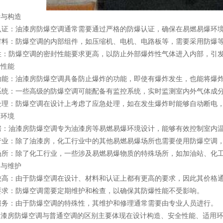
计与构造
爆认证：油漆房防爆空调通常需要通过严格的防爆认证，确保在易燃易爆环
殊材料：防爆空调的内部组件，如压缩机、电机、电路板等，需要采用防爆
封性：防爆空调的密封性能要求更高，以防止外部爆炸性气体进入内部，引
全性能
爆功能：油漆房防爆空调具备防止爆炸的功能，即使有爆炸发生，也能将爆
控系统：一些高级的防爆空调可能配备有监控系统，实时监测室内外气体成
急处理：防爆空调在设计上考虑了应急处理，如在发生爆炸时能够自动断电
用环境
漆房：油漆房防爆空调专为油漆房等易燃易爆环境设计，能够有效控制室内
工行业：除了油漆房，化工行业中的其他易燃易爆场所也需要使用防爆空调
殊场所：除了化工行业，一些涉及易燃易爆物质的特殊场所，如加油站、化
本与维护
格较高：由于防爆空调在设计、材料和认证上都有更高的要求，因此其价格
护要求：防爆空调需要定期维护和检查，以确保其防爆性能不受影响。
业服务：由于防爆空调的特殊性，其维护和修理通常需要由专业人员进行。
油漆房防爆空调与普通空调的区别主要体现在设计构造、安全性能、适用