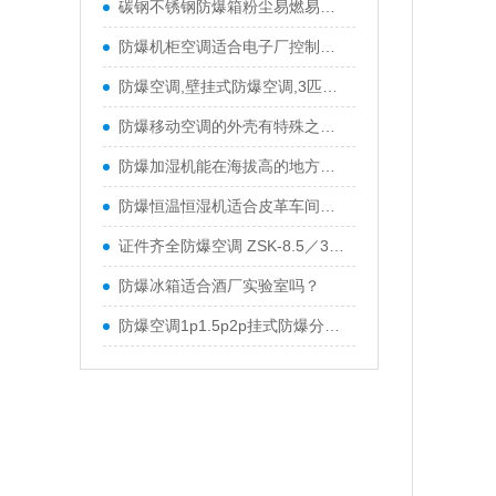
碳钢不锈钢防爆箱粉尘易燃易爆环境隔爆箱
防爆机柜空调适合电子厂控制柜吗？
防爆空调,壁挂式防爆空调,3匹防爆空调,化工厂防爆空调
防爆移动空调的外壳有特殊之处？
防爆加湿机能在海拔高的地方用吗？
防爆恒温恒湿机适合皮革车间吗？
证件齐全防爆空调 ZSK-8.5／380防爆空调 特价促销中
防爆冰箱适合酒厂实验室吗？
防爆空调1p1.5p2p挂式防爆分体空调防爆柜机