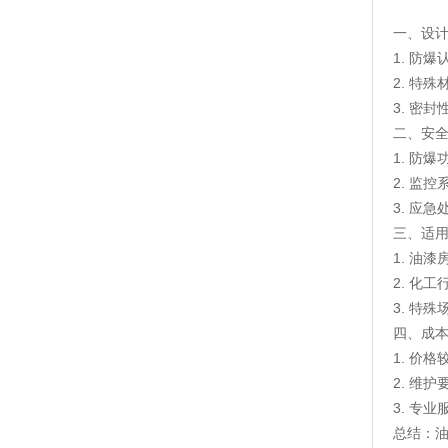
一、设
1. 防
2. 特
3. 密
二、安
1. 防
2. 监
3. 应
三、适
1. 油
2. 化
3. 特
四、成
1. 价
2. 维
3. 专
总结：