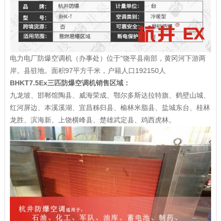
电力电厂防爆空调机（办事处）位于"饶平县南部，黄冈河下游两
岸。县驻地。面积97平方千米，户籍人口192150人
BHKT7.5Ex三匹防爆空调机销售区域：
九龙坡、邯郸馆陶县、威海荣成、鄂尔多斯达拉特旗、鹤壁山城、
红河屏边、本溪溪湖、宜昌秭归县、榆林米脂县、盐城东台、桂林
龙胜、滨海新、上饶横峰县、楚雄武定县、鸡西虎林。