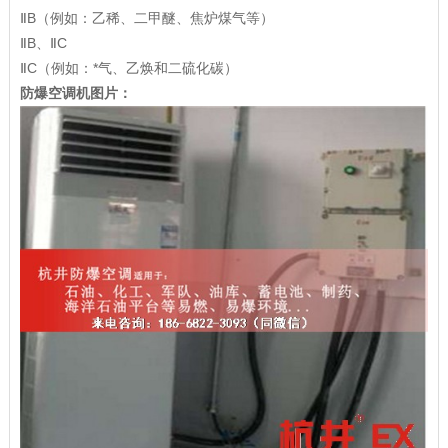
ⅡB（例如：乙稀、二甲醚、焦炉煤气等）
ⅡB、ⅡC
ⅡC（例如：*气、乙焕和二硫化碳）
防爆空调机图片：