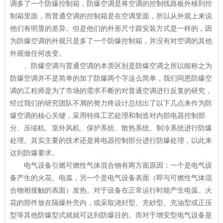
调多了一个防爆控制箱，防爆空调是将空调的控制线路板外移到控
制箱里面，而普通空调的控制箱是在空调里面，所以从外观上来说
他们有明显的差异。但是他们的外形尺寸跟安装方式是一样的，因
为防爆空调的外观只是多了一个防爆控制箱，并没有对空调的其他
外观做任何改变。
、防爆空调与普通空调的本质区别是防爆空调之所以能称之为
防爆空调并不是简单的加了防爆两个字这么简单，我们同恩防爆空
调的工程师是为了市场的需求不断的对普通空调进行反复的研究，
经过我们的研究团队不屑的努力终设计总结出了以下几点来作为防
爆空调的核心关键，采用特殊工艺处理和制造对内部电器控制部
分、压缩机、室外风机、保护系纺、散热系统、制冷系统进行防爆
处理。其实主要的技术还是将电器控制部分进行防爆处理，以此来
达到防爆要求。
电气设备引燃可燃性气体混合物有两方面原因：一个是电气设
备产生的火花、电弧，另一个是电气设备表面（即与可燃性气体混
合物相接触的表面）发热。对于设备在正常运行时能产生电弧、火
花的部件放在隔爆外壳内，或采取浇封型、充砂型、充油型或正压
型等其他防爆型式就就可达到防爆目的。而对于增安型电气设备是