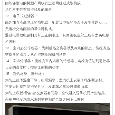
由能够耐电的树脂布网状的过滤网经过成型构成
活性炭中带有保持脱臭的东西
12、电子式过滤器：
由外加直流高电压的放电线、配置负电极的负离子发生器以及正、
负电极交错配置的吸尘部构成。
通过电晕放电强制其带上正的电压，从而被吸尘部上所带之负电极
所吸附
13、室内热交传感器：为判断热交换器以及冷媒的状态，能检测热
交换器的温度，从而控制压缩机的动作
14、室温传感器：能检测室内温度的传感器，当检测值达到遥控器
设定的温度时，控制压缩机的动作
15、断热材类、密封材：
为防止筐体温度下降，出现漏水，室内机上安装了很多断热材。
主要采用塑料发泡呈片状、发泡苯乙烯经过成型而成
为防止底板-骨架-热交换器有间隙，空气进入送风机而产生结露。
采用塑料发泡防水密封材在相结合部之间予以贴付