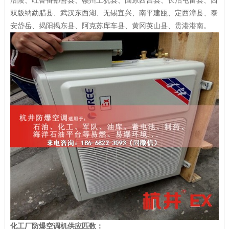
双版纳勐腊县、武汉东西湖、无锡宜兴、南平建瓯、定西漳县、泰
安岱岳、揭阳揭东县、阿克苏库车县、黄冈英山县、贵港港南。
化工厂防爆空调机供应匹数：