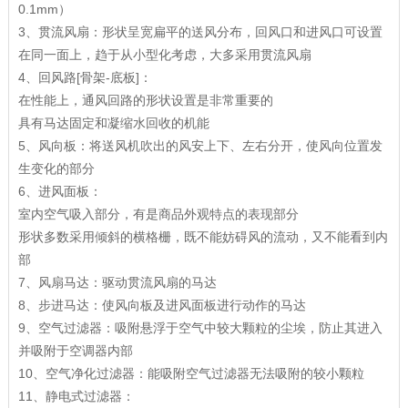
0.1mm）
3、贯流风扇：形状呈宽扁平的送风分布，回风口和进风口可设置
在同一面上，趋于从小型化考虑，大多采用贯流风扇
4、回风路[骨架-底板]：
在性能上，通风回路的形状设置是非常重要的
具有马达固定和凝缩水回收的机能
5、风向板：将送风机吹出的风安上下、左右分开，使风向位置发
生变化的部分
6、进风面板：
室内空气吸入部分，有是商品外观特点的表现部分
形状多数采用倾斜的横格栅，既不能妨碍风的流动，又不能看到内
部
7、风扇马达：驱动贯流风扇的马达
8、步进马达：使风向板及进风面板进行动作的马达
9、空气过滤器：吸附悬浮于空气中较大颗粒的尘埃，防止其进入
并吸附于空调器内部
10、空气净化过滤器：能吸附空气过滤器无法吸附的较小颗粒
11、静电式过滤器：