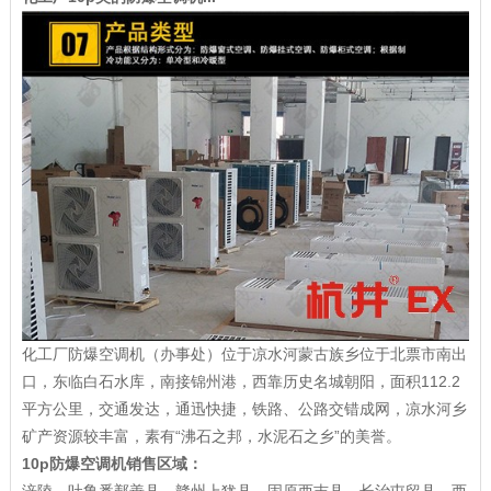
化工厂防爆空调机（办事处）位于凉水河蒙古族乡位于北票市南出
口，东临白石水库，南接锦州港，西靠历史名城朝阳，面积112.2
平方公里，交通发达，通迅快捷，铁路、公路交错成网，凉水河乡
矿产资源较丰富，素有“沸石之邦，水泥石之乡”的美誉。
10p防爆空调机销售区域：
涪陵、吐鲁番鄯善县、赣州上犹县、固原西吉县、长治屯留县、西