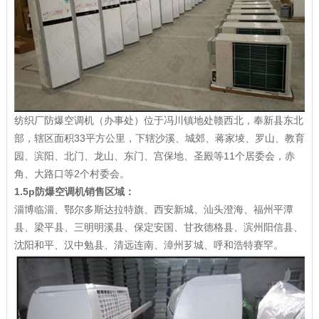
纺织厂防爆空调机（办事处）位于冯川镇地处赣西北，奉新县东北
部，辖区面积33平方公里，下辖沙溪、城郊、蒋家堎、罗山、教育
园、滨阳、北门、龙山、东门、宫保地、圣殿等11个居委会，赤
角、大路口等2个村委会。
1.5p防爆空调机销售区域：
淄博临淄、鄂尔多斯达拉特旗、西安新城、汕头澄海、福州平潭
县、梁平县、三明明溪县、保定安国、甘孜德格县、滨州阳信县、
沈阳和平、汉中勉县、清远连南、漳州芗城、呼和浩特赛罕。